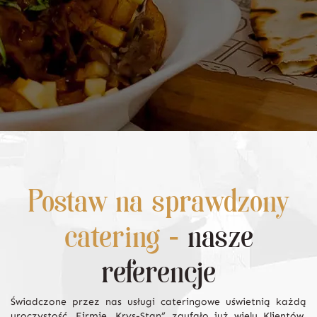
Postaw na sprawdzony
catering -
nasze
referencje
Świadczone przez nas usługi cateringowe uświetnią każdą
uroczystość. Firmie „Krys-Stan” zaufało już wielu Klientów,