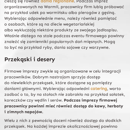
cieszą się również
dania regionalne
. Podczas imprez
organizowanych na Warmii, pracownicy firm lubią próbować
na przykład udek po warmińsku albo pierogów z gęsiną.
Wybierając odpowiednie menu, należy również pamiętać
o osobach, które są na diecie wegetariańskiej
albo wykluczają niektóre produkty ze swojego jadłospisu.
Właśnie dlatego na stole podczas eventu firmowego powinny
znaleźć się zamienniki popularnych dań mięsnych. Mogą
to być na przykład ryby, dania sojowe czy warzywne.
Przekąski i desery
Firmowe imprezy zwykle są organizowane w celu integracji
pracowników. Dobrym nastrojom sprzyja dostęp
do niewielkich przekąsek, które dostępne są pomiędzy
daniami głównymi. Wybierając odpowiedni
catering
, warto
zadbać o to, by na stołach nie zabrakło na przykład sałatek,
koreczków czy wędlin i serów.
Podczas imprezy firmowej
pracownicy powinni mieć również dostęp do kawy, herbaty
i zimnych napojów.
Wielu z nich z pewnością doceni również dostęp do słodkich
przekąsek. Na każdej imprezie okolicznościowej powinno