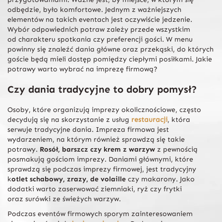
odbędzie, było komfortowe. Jednym z ważniejszych
elementów na takich eventach jest oczywiście jedzenie.
Wybór odpowiednich potraw zależy przede wszystkim
od charakteru spotkania czy preferencji gości. W menu
powinny się znaleźć dania główne oraz przekąski, do których
goście będą mieli dostęp pomiędzy ciepłymi posiłkami. Jakie
potrawy warto wybrać na imprezę firmową?
Czy dania tradycyjne to dobry pomysł?
Osoby, które organizują imprezy okolicznościowe, często
decydują się na skorzystanie z usług
restauracji
, która
serwuje tradycyjne dania. Impreza firmowa jest
wydarzeniem, na którym również sprawdzą się takie
potrawy.
Rosół, barszcz czy krem z warzyw
z pewnością
posmakują gościom imprezy. Daniami głównymi, które
sprawdzą się podczas imprezy firmowej, jest tradycyjny
k
otlet schabowy, zrazy, de volaille
czy makarony. Jako
dodatki warto zaserwować ziemniaki, ryż czy frytki
oraz surówki ze świeżych warzyw.
Podczas eventów firmowych sporym zainteresowaniem