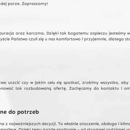
żdej porze. Zapraszamy!
auracja oraz karczma. Dzięki tak bogatemu zapleczu jesteśmy w
yście Państwo czuli się u nas komfortowo i przyjemnie, dlatego s
wo uczcić czy w jakim celu się spotkać, zrobimy wszystko, aby p
oponować tak rozbudowaną ofertę. Zachęcamy do kontaktu i om
ne do potrzeb
a z najważniejszych decyzji. To właśnie otoczenie, obsługa i kl
tmosferę. Dzięki temu każde spotkanie – od skromnej rodzinnej ur