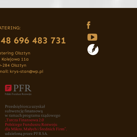
ATERING:
+48 696 483 731
atering Olsztyn
. Kolejowa 11a
0-284 Olsztyn
mail:
krys-stan@wp.pl