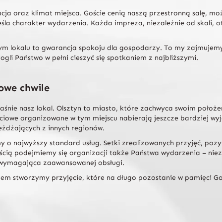
acja oraz klimat miejsca. Goście cenią naszą przestronną salę, m
eśla charakter wydarzenia. Każda impreza, niezależnie od skali
zym lokalu to gwarancja spokoju dla gospodarzy. To my zajmujem
li Państwo w pełni cieszyć się spotkaniem z najbliższymi.
owe chwile
śnie nasz lokal. Olsztyn to miasto, które zachwyca swoim położeni
ościowe organizowane w tym miejscu nabierają jeszcze bardziej wy
eżdżających z innych regionów.
 o najwyższy standard usług. Setki zrealizowanych przyjęć, pozyt
ścią podejmiemy się organizacji także Państwa wydarzenia – niez
ć wymagająca zaawansowanej obsługi.
em stworzymy przyjęcie, które na długo pozostanie w pamięci Go