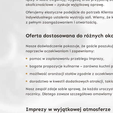
okolicznościowe – zyskuje wyjątkową oprawę.
Oferujemy elastyczne podejście do potrzeb Klien
indywidualnego ustalenia wystroju sali. Wiemy, ż
z pełnym zaangażowaniem i otwartością.
Oferta dostosowana do różnych oka
Nasze doświadczenie pokazuje, że goście poszukują
naprzeciw oczekiwaniom i zapewniamy:
pomoc w zaplanowaniu przebiegu imprezy,
bogate propozycje kulinarne – zarówno kuchni po
możliwość aranżacji stołów zgodnie z oczekiwan
doradztwo w kwestii dodatkowych atrakcji, taki
Nasz zespół zdaje sobie sprawę, że każda uroczys
rocznicy. Dlatego zawsze szczegółowo omawiamy z
Imprezy w wyjątkowej atmosferze