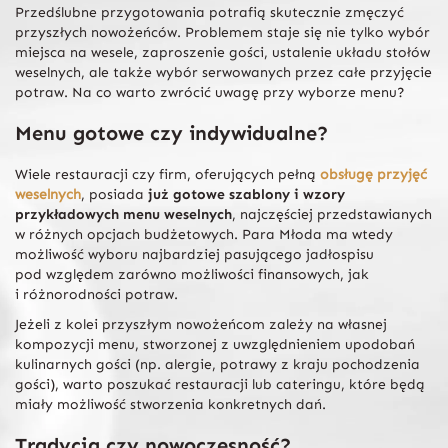
Przedślubne przygotowania potrafią skutecznie zmęczyć
przyszłych nowożeńców. Problemem staje się nie tylko wybór
miejsca na wesele, zaproszenie gości, ustalenie układu stołów
weselnych, ale także wybór serwowanych przez całe przyjęcie
potraw. Na co warto zwrócić uwagę przy wyborze menu?
Menu gotowe czy indywidualne?
Wiele restauracji czy firm, oferujących pełną
obsługę przyjęć
weselnych
, posiada
już gotowe szablony i wzory
przykładowych menu weselnych
, najczęściej przedstawianych
w różnych opcjach budżetowych. Para Młoda ma wtedy
możliwość wyboru najbardziej pasującego jadłospisu
pod względem zarówno możliwości finansowych, jak
i różnorodności potraw.
Jeżeli z kolei przyszłym nowożeńcom zależy na własnej
kompozycji menu, stworzonej z uwzględnieniem upodobań
kulinarnych gości (np. alergie, potrawy z kraju pochodzenia
gości), warto poszukać restauracji lub cateringu, które będą
miały możliwość stworzenia konkretnych dań.
Tradycja czy nowoczesność?